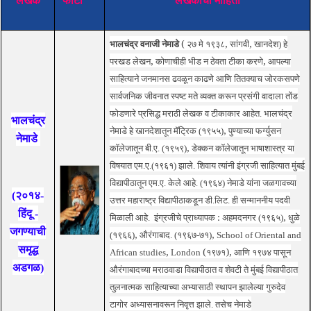
भालचंद्र वनाजी नेमाडे
(
२७ मे १९३८
,
सांगवी
,
खानदेश) हे
परखड लेखन
,
कोणाचीही भीड न ठेवता टीका करणे
,
आपल्या
साहित्याने जनमानस ढवळून काढणे आणि तितक्‍याच जोरकसपणे
सार्वजनिक जीवनात स्पष्ट मते व्यक्त करून प्रसंगी वादाला तोंड
फोडणारे प्रसिद्ध मराठी लेखक व टीकाकार आहेत.
भालचंद्र
भालचंद्र
नेमाडे हे खानदेशातून मॅट्रिक (१९५५)
,
पुण्याच्या फर्ग्युसन
नेमाडे
कॉलेजातून बी.ए. (१९५९)
,
डेक्कन कॉलेजातून भाषाशास्त्र या
विषयात एम.ए.(१९६१) झाले. शिवाय त्यांनी इंग्रजी साहित्यात मुंबई
विद्यापीठातून एम.ए. केले आहे. (१९६४) नेमाडे यांना जळगावच्या
(२०१४-
उत्तर महाराष्ट्र विद्यापीठाकडून डी.लिट. ही सन्माननीय पदवी
हिंदू -
मिळाली आहे.
इंग्रजीचे प्राध्यापक
:
अहमदनगर (१९६५)
,
धुळे
जगण्याची
(१९६६)
,
औरंगाबाद. (१९६७-७१)
, School of Oriental and
समृद्ध
African studies, London (
१९७१
),
आणि १९७४ पासून
अडगळ)
औरंगाबादच्या मराठवाडा विद्यापीठात व शेवटी ते मुंबई विद्यापीठात
तुलनात्मक साहित्याच्या अभ्यासाठी स्थापन झालेल्या गुरुदेव
टागोर अध्यासनावरून निवृत्त झाले. तसेच नेमाडे