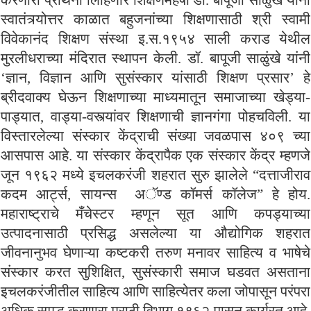
स्वातंत्र्योत्तर काळात बहुजनांच्या शिक्षणासाठी श्री स्वामी
विवेकानंद शिक्षण संस्था इ.स.१९५४ साली कराड येथील
मुरलीधराच्या मंदिरात स्थापन केली. डॉ. बापूजी साळुंखे यांनी
‘ज्ञान, विज्ञान आणि सुसंस्कार यांसाठी शिक्षण प्रसार’ हे
ब्रीदवाक्य घेऊन शिक्षणाच्या माध्यमातून समाजाच्या खेड्या-
पाड्यात, वाड्या-वस्त्यांवर शिक्षणाची ज्ञानगंगा पोहचविली. या
विस्तारलेल्या संस्कार केंद्राची संख्या जवळपास ४०९ च्या
आसपास आहे. या संस्कार केंद्रापैक एक संस्कार केंद्र म्हणजे
जून १९६२ मध्ये इचलकरंजी शहरात सुरु झालेले “दत्ताजीराव
कदम आर्ट्स, सायन्स अॅण्ड कॉमर्स कॉलेज” हे होय.
महाराष्ट्राचे मँचेस्टर म्हणून सूत आणि कपड्याच्या
उत्पादनासाठी प्रसिद्ध असलेल्या या औद्योगिक शहरात
जीवनानुभव घेणाऱ्या कष्टकरी तरुण मनावर साहित्य व भाषेचे
संस्कार करत सुशिक्षित, सुसंस्कारी समाज घडवत असताना
इचलकरंजीतील साहित्य आणि साहित्येतर कला जोपासून परंपरा
अधिक समृद्ध करणारा मराठी विभाग १९६२ पासून कार्यरत आहे.