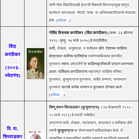
यांनी
गोवा
विद्यापीठातही इंग्रजी विषयाचे विभागप्रमुख म्हणून
कार्यभार सांभाळला. नेमाडे ’वाचा‘ या अनियतकालिकाचे संपादक
होते. (
अधिक...
)
गोविंद विनायक करंदीकर
(
विंदा करंदीकर)
(जन्मः
२३ ऑगस्ट
१९१८-
मृत्यूः
१४ मार्च २०१०) हे मराठीतील
विंदा
कवी
,
लेखक
,
अनुवादक
,
व
समीक्षक
होते. देशाच्या साहित्य
करंदीकर
क्षेत्रातला सर्वोच्च प्रतिष्ठेचा
एकोणचाळिसावा ज्ञानपीठ
पुरस्कार
त्यांना
अष्टदर्शने
या साहित्यकृतीसाठी प्रदान करण्यात
(२००३-
आला.
याशिवाय करंदीकरांना
महाराष्ट्र साहित्य परिषद
स्वेदगंगा)
पुरस्कार
,
कुसुमाग्रज पुरस्कार
,
कबीर सन्मान
,
जनस्थान
पुरस्कार
सारखे अनेक सन्मान व पुरस्कार देण्यात आले.
(
अधिक...
)
विष्णू वामन शिरवाडकर (कुसुमाग्रज):
(
२७ फेब्रुवारी १९१२ -
१० मार्च १९९९) हे
मराठी
भाषेतील
अग्रगण्य
कवी
,
लेखक
,
नाटककार
,
कथाकार व
समीक्षक
होते.
वि. वा.
त्यांनी
कुसुमाग्रज
या टोपणनावाने कवितालेखन केले. ते
शिरवाडकर
आत्मनिष्ठ व समाजनिष्ठ जाणीव असणारे मराठीतले महत्त्वाचे