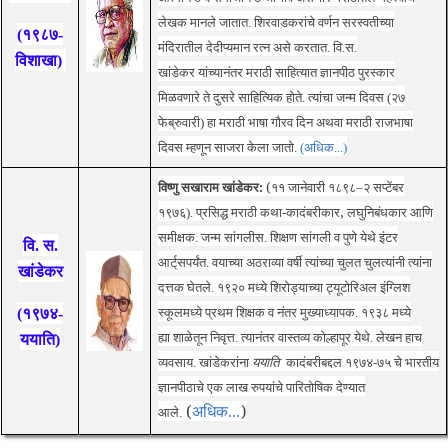
लेखक मानले जातात. शिरवाडकरांचे वर्णन सरस्वतीच्या
(१९८७-
मंदिरातील देदीप्यमान रत्‍न असे करतात.
वि.स.
विशाखा)
खांडेकर
यांच्यानंतर मराठी साहित्यात
ज्ञानपीठ
पुरस्कार
मिळवणारे ते दुसरे साहित्यिक होते. त्यांचा जन्म दिवस (२७
फेब्रुवारी) हा
मराठी भाषा गौरव दिन
अथवा
मराठी राजभाषा
दिवस
म्हणून साजरा केला जातो.
(अधिक...)
विष्णु सखाराम
खांडेकर
:
(
११ जानेवारी १८९८–२ स‌प्टेंबर
१९७६). प्रसिद्ध मराठी कथा-कादंबरीकार
,
लघुनिबंधकार आणि
स‌मीक्षक. जन्म सांगलीस. शिक्षण सांगली व पुणे येथे इंटर
वि. स.
आर्ट्‌सपर्यंत. वयाच्या अठराव्या वर्षी त्यांच्या चुलत चुलत्यांनी त्यांना
खांडेकर
दत्तक घेतले. १९२० मध्ये शिरोड्याच्या ट्यूटोरिअल इंग्लिश
(१९७४-
स्कूलमध्ये प्रथम शिक्षक व नंतर मुख्याध्यापक. १९३८ मध्ये
ह्या
शाळेतून निवृत्त. त्यानंतर वास्तव्य कोल्हापूर येथे. लेखन हाच
ययाति)
व्यवसाय. खांडेकरांना
ययाति
कादंबरीबद्दल १९७४-७५ चे भारतीय
ज्ञानपीठाचे एक लाख रुपयांचे पारितोषिक देण्यात
(
)
अधिक...
आले.