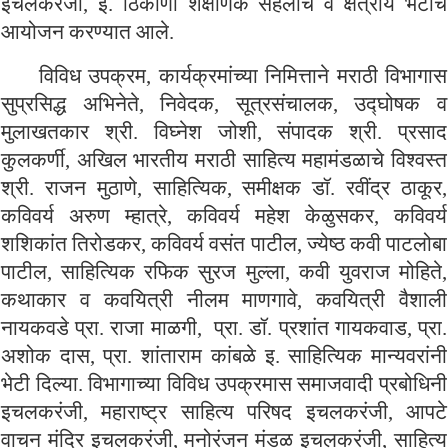
इचलकरंजी, इ. ठिकाणी शैक्षणिक सहलीचे व क्षेत्रीय भेटींचे
आयोजन करण्यात आले.
विविध उपक्रम, कार्यक्रमांच्या निमित्ताने मराठी विभागास
सुप्रसिद्ध अभिनेते, निवेदक, सूत्रसंचालक, उद्घोषक व
मुलाखतकार श्री. विघ्नेश जोशी, संपादक श्री. प्रसाद
कुलकर्णी, अखिल भारतीय मराठी साहित्य महामंडळाचे विश्वस्त
श्री. राजन मुठाणे, साहित्यिक, समीक्षक डॉ. रवींद्र ठाकूर,
कविवर्य अरुण म्हात्रे, कविवर्य महेश केळुसकर, कविवर्य
शशिकांत तिरोडकर, कविवर्य वसंत पाटील, ज्येष्ठ कवी पाटलोबा
पाटील, साहित्यिक रफिक सुरज मुल्ला, कवी युवराज मोहिते,
कथाकार व कवयित्री नीलम माणगावे, कवयित्री वैशाली
नायकवडे प्रा. राजा माळगी, प्रा. डॉ. प्रशांत गायकवाड, प्रा.
अशोक दास, प्रा. शांताराम कांबळे इ. साहित्यिक मान्यवरांनी
भेटी दिल्या. विभागाच्या विविध उपक्रमास समाजवादी प्रबोधिनी
इचलकरंजी, महाराष्ट्र साहित्य परिषद इचलकरंजी, आपटे
वाचन मंदिर इचलकरंजी, मनोरंजन मंडळ इचलकरंजी, साहित्य