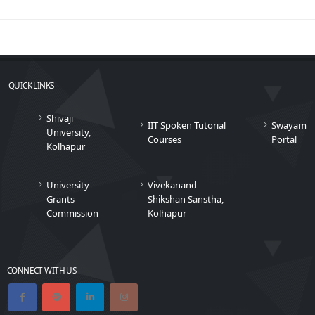
QUICK LINKS
Shivaji
IIT Spoken Tutorial
Swayam
University,
Courses
Portal
Kolhapur
University
Vivekanand
Grants
Shikshan Sanstha,
Commission
Kolhapur
CONNECT WITH US