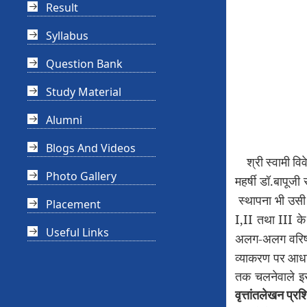
Result
Syllabus
Question Bank
Study Material
Alumni
Blogs And Videos
श्री
स्वामी
विव
Photo Gallery
.
महर्षी
डॉ
बापूजी
स्थापना
भी
उसी
Placement
I,II
III
तथा
के
Useful Links
-
अलग
अलग
वरिष
व्याकरण
पर
आधा
तक
चलनेवाले
इ
वृत्तांतलेखन
प्रश