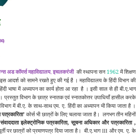
936)
1962
न्स
अड
कॉमर्स
महाविद्यालय
की
स्थापना
सन
में
शिक्षण
,
इचलकरंजी
इस
आदर्श
को
सामने
रखते
हुए
की
गई
है
।
महाविद्यालय
के
हिंदी
विभाग
की
.
.
हिंदी
भाषा
में
अध्यापन
का
कार्य
होता
आ
रहा
है
।
इसी
साल
से
ही
बी
ए
भाग
ै।
प्रस्तुत
विभाग
के
छात्र
स्नातक
एवं
स्नातकोत्तर
उपाधियाँ
हासील
करके
विभाग
में
बी
.
ए
.
के
साथ
-
साथ
एम
.
ए
.
हिंदी
का
अध्यापन
भी
किया
जाता
है
।
’
ण
पत्रकारिता
कोर्स
भी
छात्रों
के
लिए
चलाया
जाता
है।
लगभग
तीन
महिनों
संवाददाता
इलेक्ट्रोनिक
पत्रकारिता
,
सूचना
अधिकार
और
पत्रकारिता
,
ूर्ती
पर
छात्रों
को
प्रमाणपत्र
दिया
जाता
है।
बी
.
ए
.
भाग
III
और
एम
.
ए
.
के