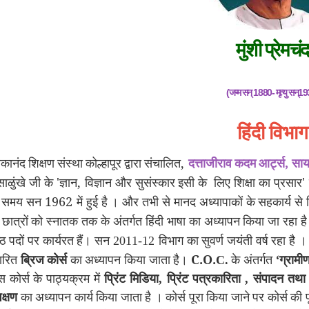
मुंशी प्रेमचंद
(जन्म सन् 1880- मृत्यु सन्1
हिंदी
विभाग
,
,
ेकानंद
शिक्षण
संस्था
कोल्हापूर
द्वारा
संचालित
दत्ताजीराव
कदम
आर्ट्स
साय
'
,
'
साळुंखे
जी
के
ज्ञान
विज्ञान
और
सुसंस्कार
इसी
के
लिए
शिक्षा
का
प्रसार
1962
समय
सन
में
हुई
है
।
और
तभी
से
मानद
अध्यापाकों
के
सहकार्य
से
छात्रों
को
स्नातक
तक
के
अंतर्गत
हिंदी
भाषा
का
अध्यापन
किया
जा
रहा
ह
्ठ
पदों
पर
कार्यरत
हैं।
सन
2011-12
विभाग
का
सुवर्ण
जयंती
वर्ष
रहा
है
।
C.O.
‘
रित
ब्रिज
कोर्स
का
अध्यापन
किया
जाता
है।
C.
के
अंतर्गत
ग्रामी
स
कोर्स
के
पाठ्यक्रम
में
प्रिंट
मिडिया
,
प्रिंट
पत्रकारिता
,
संपादन
तथा
िक्षण
का
अध्यापन
कार्य
किया
जाता
है
।
कोर्स
पूरा
किया
जाने
पर
कोर्स
की
प