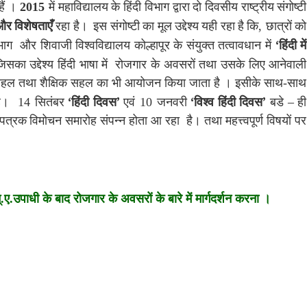
हैं
।
2015
में
महाविद्यालय
के
हिंदी
विभाग
द्वारा
दो
दिवसीय
राष्ट्रीय
संगोष्टी
और
विशेषताएँ
रहा
है।
इस
संगोष्टी
का
मूल
उद्देश्य
यही
रहा
है
कि
,
छात्रों
को
‘
भाग
और
शिवाजी
विश्वविद्यालय
कोल्हापूर
के
संयुक्त
तत्वावधान
में
हिंदी
में
जिसका
उद्देश्य
हिंदी
भाषा
में
रोजगार
के
अवसरों
तथा
उसके
लिए
आनेवाली
हल
तथा
शैक्षिक
सहल
का
भी
आयोजन
किया
जाता
है
।
इसीके
साथ
-
साथ
‘
’
‘
’
–
ै।
14
सितंबर
हिंदी
दिवस
एवं
10
जनवरी
विश्व
हिंदी
दिवस
बडे
ही
तीपत्रक
विमोचन
समारोह
संपन्न
होता
आ
रहा
है।
तथा
महत्त्वपूर्ण
विषयों
पर
म्.ए.उपाधी के बाद रोजगार के अवसरों के बारे में मार्गदर्शन करना ।