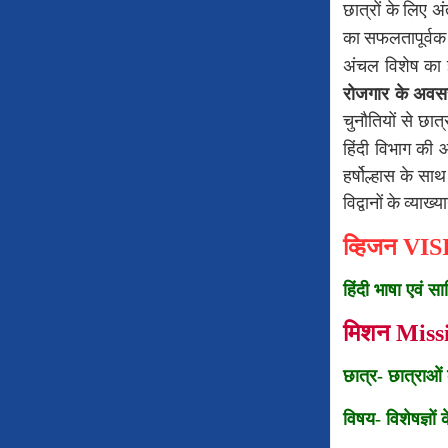
छात्रों
के
लिए
अं
का
सफलतापूर्वक
अंचल
विशेष
का
रोजगार
के
अवस
चुनौतियों
से
छात्र
हिंदी
विभाग
की
हर्षोल्हास
के
साथ
विद्वानों
के
व्याख्या
व्हिजन VI
हिंदी भाषा एवं स
मिशन Miss
छात्र- छात्राओं
विषय- विशेषज्ञो