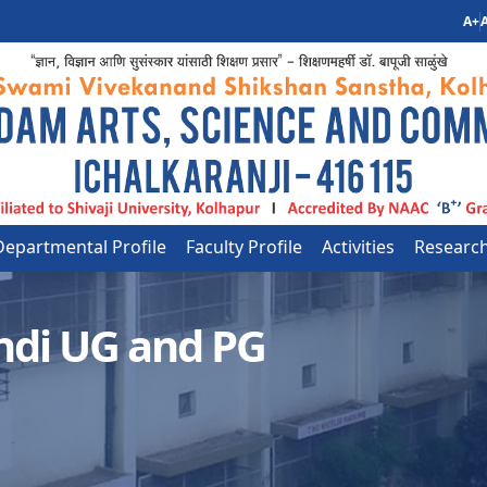
A+
A
Departmental Profile
Faculty Profile
Activities
Researc
ndi UG and PG