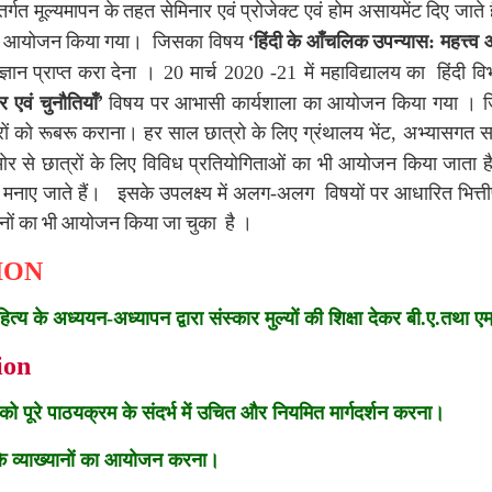
तर्गत
मूल्यमापन
के
तहत
सेमिनार
एवं
प्रोजेक्ट
एवं
होम
असायमेंट
दिए
जाते
‘
आयोजन
किया
गया।
जिसका
विषय
हिंदी
के
आँचलिक
उपन्यास
:
महत्त्व
ज्ञान
प्राप्त
करा
देना
।
20
मार्च
2020 -21
में
महाविद्यालय
का
हिंदी
वि
’
र
एवं
चुनौतियाँ
विषय
पर
आभासी
कार्यशाला
का
आयोजन
किया
गया
।
ों
को
रूबरू
कराना।
हर
साल
छात्रो
के
लिए
ग्रंथालय
भेंट
,
अभ्यासगत
स
ओर
से
छात्रों
के
लिए
विविध
प्रतियोगिताओं
का
भी
आयोजन
किया
जाता
ह
मनाए
जाते
हैं।
इसके
उपलक्ष्य
में
अलग
-
अलग
विषयों
पर
आधारित
भित्
नों
का
भी
आयोजन
किया
जा
चुका
है
।
SION
ाहित्य के अध्ययन-अध्यापन द्वारा संस्कार मुल्यों की शिक्षा देकर बी.ए.तथा ए
ion
 को पूरे पाठयक्रम के संदर्भ में उचित और नियमित मार्गदर्शन करना।
ं के व्याख्यानों का आयोजन करना।