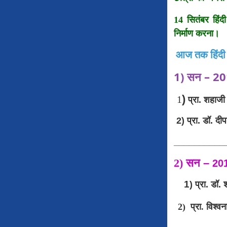
14 सितंबर हिंदी
निर्माण करना।
आज
तक
हिंदी
1) सन
– 20
)
1
प्रा. शहाज
2) प्रा. डॉ. दीप
__________
2)
सन
–
20
1
)
प्रा. डॉ.
2)
प्रा
.
विश्व