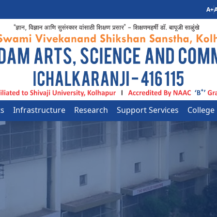
A+
A
ts
Infrastructure
Research
Support Services
College