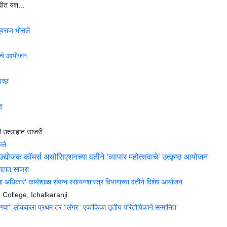
घवीत यश...
युवराज भोसले
वाचे आयोजन
वच्छ
रा
ी उत्साहात साजरी
कले
उद्योजक कॉमर्स असोसिएशनच्या वतीने 'व्यापार महोत्सवाचे' उत्कृष्ठ आयोजन
्साहात साजरा
ता अधिकार' कार्यशाळा संपन्न रसायनशास्त्र विभागाच्या वतीने विशेष आयोजन
. College, Ichalkaranji
गवा" लोककला प्रथम तर "लंगर" एकांकिका तृतीय परितोषिकाने सन्मानित