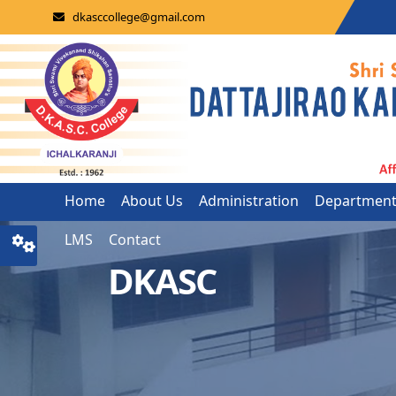
dkasccollege@gmail.com
Home
About Us
Administration
Departmen
LMS
Contact
DKASC