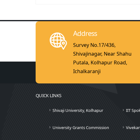
Address
Survey No.17/436,
Shivajinagar, Near Shahu
Putala, Kolhapur Road,
Ichalkaranji
QUICK LINKS
Shivaji University, Kolhapur
IIT Spo
University Grants Commission
Viveka