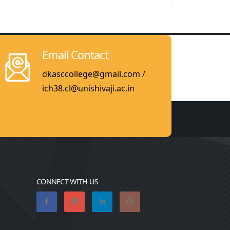
Email Contact
dkasccollege@gmail.com /
ich38.cl@unishivaji.ac.in
CONNECT WITH US