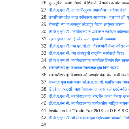
कु. सुष्मिता राजेश तिवारी चे शिवाजी विद्यापीठ परीक्षेत घव
डी.के.ए.एस.सी. त "स्त्री-पुरुष समानतेचा" अनोखा पॅटर्न
उच्चशिक्षणातील बदल स्वीकारणे आवश्यक - प्राचार्य डॉ. 
बोन्साई" च्या माध्यमातून कोल्हापूर जिल्हा अग्रेसर करूया.
डी.के.ए.एस.सी. महाविद्यालयात अविष्कार संशोधन महोत्स
एड्स मुक्त भारत' हे ध्येय आता युवकांची जबाबदारी
डी.के.ए.एस.सी. च्या एन.सी.सी. विद्यार्थ्यांनी केला परिसर स्
डी.के.ए.एस.सी. च्या खेळाडूंची राष्ट्रीय स्पर्धेसाठी निवड
डी.के.ए.एस.सी. महाविद्यालयात जागतिक दिव्यांग दिन साज
वनस्पतीशास्त्र विभागात 'जागतिक मृदा दिन' साजरा
वनस्पतीशास्त्र विभागात डॉ. जगदीशचंद्र बोस यांची जयंत
मध्यवर्ती युवा महोत्सवात डी.के.ए.एस.सी. महाविद्यालय चम
डी.के.ए.एस.सी. महाविद्यालयात अवतरले छोटे-मोठे 
डी.के.ए.एस.सी. महाविद्यालयात 'राष्ट्रीय एकता दिवस' उत
डी.के.ए.एस.सी. महाविद्यालयात एकदिवसीय 'बौद्धिक मालमत्
Invitation for "Trade Fair 2k18" at D.K.A.S.C
डी.के.ए.एस.सी. ची लोककला युवा महोत्सवात चमकली "जो