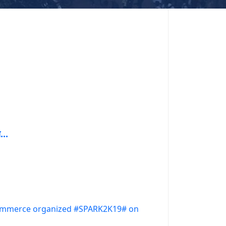
...
 Commerce organized #SPARK2K19# on