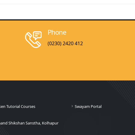
Phone
(0230) 2420 412
ken Tutorial Courses
Swayam Portal
nand Shikshan Sanstha, Kolhapur